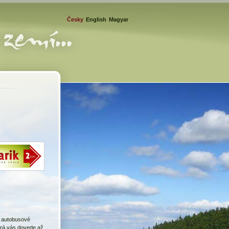
Česky
English
Magyar
 autobusové
erá vás dovede až