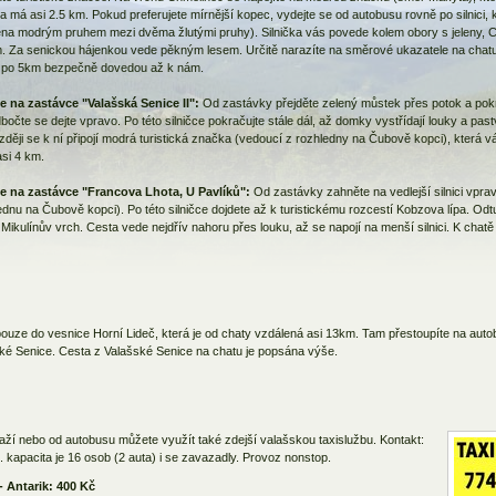
a má asi 2.5 km. Pokud preferujete mírnější kopec, vydejte se od autobusu rovně po silnici, 
na modrým pruhem mezi dvěma žlutými pruhy). Silnička vás povede kolem obory s jeleny, C
m. Za senickou hájenkou vede pěkným lesem. Určitě narazíte na směrové ukazatele na chatu,
 po 5km bezpečně dovedou až k nám.
 na zastávce "Valašská Senice II":
Od zastávky přejděte zelený můstek přes potok a pok
bočte se dejte vpravo. Po této silničce pokračujte stále dál, až domky vystřídají louky a pas
ozději se k ní připojí modrá turistická značka (vedoucí z rozhledny na Čubově kopci), která 
si 4 km.
e na zastávce "Francova Lhota, U Pavlíků":
Od zastávky zahněte na vedlejší silnici vprav
ednu na Čubově kopci). Po této silničce dojdete až k turistickému rozcestí Kobzova lípa. Odt
ikulínův vrch. Cesta vede nejdřív nahoru přes louku, až se napojí na menší silnici. K chatě 
pouze do vesnice Horní Lideč, která je od chaty vzdálená asi 13km. Tam přestoupíte na auto
ké Senice. Cesta z Valašské Senice na chatu je popsána výše.
ží nebo od autobusu můžete využít také zdejší valašskou taxislužbu. Kontakt:
 kapacita je 16 osob (2 auta) i se zavazadly. Provoz nonstop.
- Antarik: 400 Kč