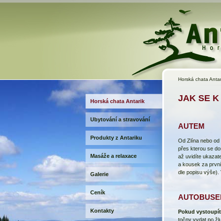
Horská chata Antar
JAK SE K
Horská chata Antarik
Ubytování a stravování
AUTEM
Produkty z Antariku
Od Zlína nebo od 
přes kterou se do
Masáže a relaxace
až uvidíte ukazat
a kousek za první
dle popisu výše).
Galerie
Ceník
AUTOBUSE
Kontakty
Pokud vystoupít
točny vydat po žl