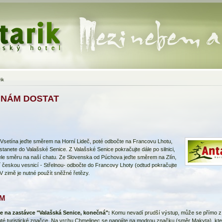
ik
 NÁM DOSTAT
Vsetína jeďte směrem na Horní Lideč, poté odbočte na Francovu Lhotu,
stanete do Valašské Senice. Z Valašské Senice pokračujte dále po silnici,
ele směru na naší chatu. Ze Slovenska od Púchova jeďte směrem na Zlín,
 českou vesnicí - Střelnou- odbočte do Francovy Lhoty (odtud pokračujte
 V zimě je nutné použít sněžné řetězy.
M
e na zastávce "Valašská Senice, konečná":
Komu nevadí prudší výstup, může se přímo z
uté turistické značce. Na vrchu Chmelinec se napojíte na modrou značku (směr Makyta), kt