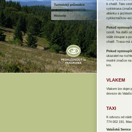
k chatě. Tato cest
Turistický průvodce
cyklotrasa (znače
altánku s jezírke
Historie
cykloznačkou asi
Pokud vystoupíte
cestě. Na další od
stále stoupat a p
chatě. Trasa má a
Pokud vystoupít
ukazatel na rozhl
modré značce na M
km.
VLAKEM
Vlakem lze dojet 
doveze do Valašs
TAXI
K odvozu od nádra
774 002 191. Max.
Valašská Senice 