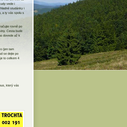
kudy vede i
hladné studánky i
 a ty vás spolu s
račujte rovně po
tviny. Cesta bude
vás dovede až k
o (jen tam
ud se dejte po
je to celkem 4
bus, který vás